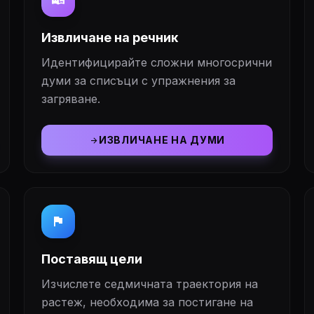
dictionary
Извличане на речник
Идентифицирайте сложни многосрични
думи за списъци с упражнения за
загряване.
ИЗВЛИЧАНЕ НА ДУМИ
arrow_forward
flag
Поставящ цели
Изчислете седмичната траектория на
растеж, необходима за постигане на