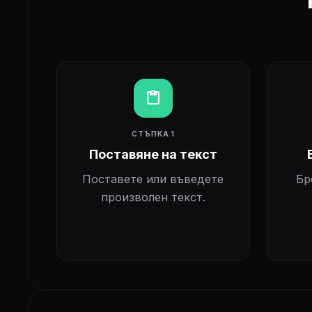
content_paste
СТЪПКА 1
Поставяне на текст
Поставете или въведете
Бр
произволен текст.