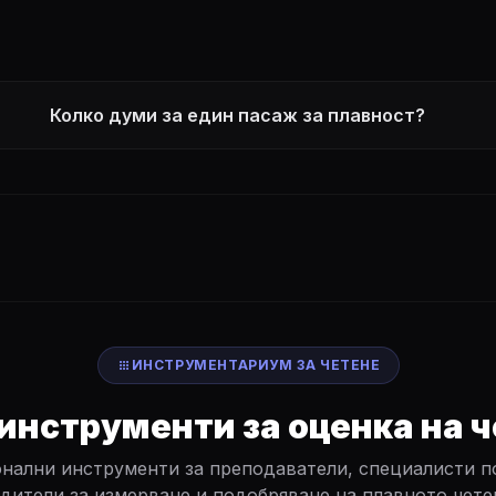
Колко думи за един пасаж за плавност?
apps
ИНСТРУМЕНТАРИУМ ЗА ЧЕТЕНЕ
инструменти за оценка на 
нални инструменти за преподаватели, специалисти по
дители за измерване и подобряване на плавното чете