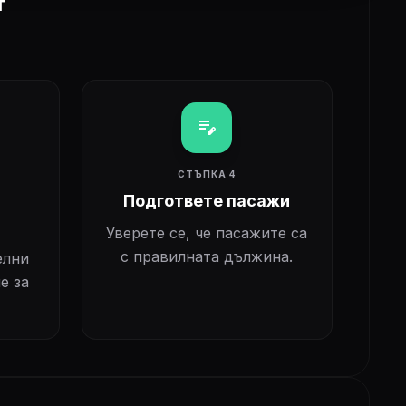
т
edit_note
СТЪПКА 4
Подгответе пасажи
Уверете се, че пасажите са
с правилната дължина.
елни
е за