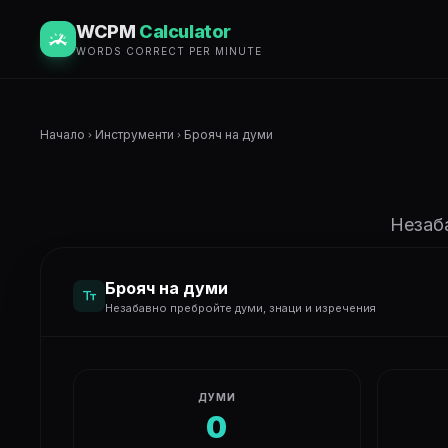
WCPM
Calculator
WORDS CORRECT PER MINUTE
Начало
Инструменти
Брояч на думи
chevron_right
chevron_right
Незаба
Брояч на думи
text_fields
Незабавно пребройте думи, знаци и изречения
ДУМИ
0