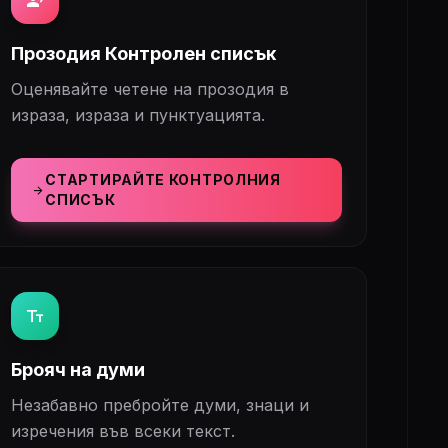
record_voice_over
Прозодия Контролен списък
Оценявайте четене на прозодия в
израза, израза и пунктуацията.
СТАРТИРАЙТЕ КОНТРОЛНИЯ
arrow_forward
СПИСЪК
text_fields
Брояч на думи
Незабавно пребройте думи, знаци и
изречения във всеки текст.