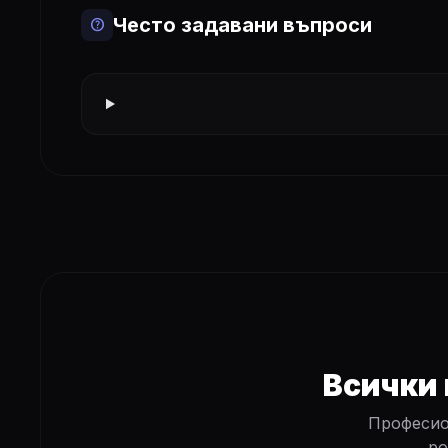
Често задавани въпроси
help
Всички 
Професио
ро