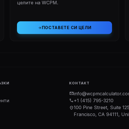
целите на WCPM.
ПОСТАВЕТЕ СИ ЦЕЛИ
arrow_forward
ЪЗКИ
КОНТАКТ
mail
info@wcpmcalculator.c
енти
phone
+1 (415) 795-3210
100 Pine Street, Suite 12
location_on
Francisco, CA 94111, Uni