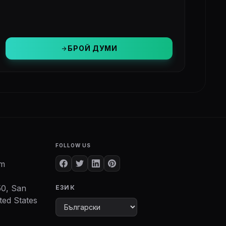
БРОЙ ДУМИ
arrow_forward
FOLLOW US
om
50, San
ЕЗИК
ted States