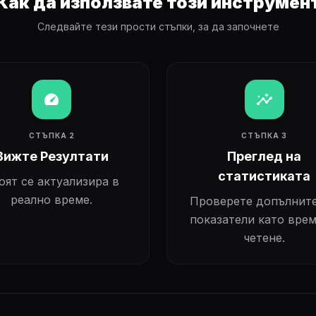
Как да използвате този инструмен
Следвайте тези прости стъпки, за да започнете
speed
insights
СТЪПКА 2
СТЪПКА 3
Вижте Резултати
Преглед на
статистиката
оят се актуализира в
реално време.
Проверете допълнит
показатели като врем
четене.