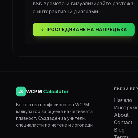
във времето и визуализирайте растежа
с интерактивни диаграми.
ПРОСЛЕДЯВАНЕ НА НАПРЕДЪКА
arrow_forward
БЪРЗИ ВР
WCPM
Calculator
Начало
Безплатен професионален WCPM
Инструм
калкулатор за оценка на четивната
About
плавност. Създаден за учители,
Contact
специалисти по четене и логопеди.
Blog
Terms