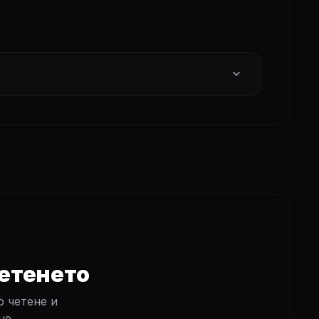
expand_more
четенето
 четене и
не.