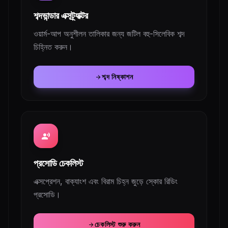
শব্দভান্ডার এক্সট্র্যাক্টর
ওয়ার্ম-আপ অনুশীলন তালিকার জন্য জটিল বহু-সিলেবিক শব্দ
চিহ্নিত করুন।
শব্দ নিষ্কাশন
arrow_forward
record_voice_over
প্রসোডি চেকলিস্ট
এক্সপ্রেশন, বাক্যাংশ এবং বিরাম চিহ্ন জুড়ে স্কোর রিডিং
প্রসোডি।
চেকলিস্ট শুরু করুন
arrow_forward