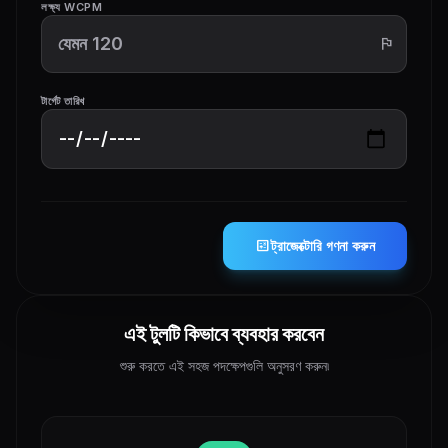
লক্ষ্য WCPM
flag
টার্গেট তারিখ
calculate
ট্রাজেক্টোরি গণনা করুন
এই টুলটি কিভাবে ব্যবহার করবেন
শুরু করতে এই সহজ পদক্ষেপগুলি অনুসরণ করুন৷