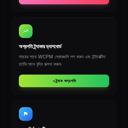
trending_up
অগ্রগতি ট্র্যাকার ড্যাশবোর্ড
সময়ের সাথে WCPM স্কোরগুলি লগ করুন এবং ইন্টারেক্টিভ
চার্টের সাথে বৃদ্ধি কল্পনা করুন৷
ট্র্যাক অগ্রগতি
arrow_forward
flag