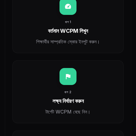
speed
ধাপ 1
বর্তমান WCPM লিখুন
শিক্ষার্থীর সাম্প্রতিক স্কোর ইনপুট করুন।
flag
ধাপ 2
লক্ষ্য নির্ধারণ করুন
টার্গেট WCPM বেছে নিন।