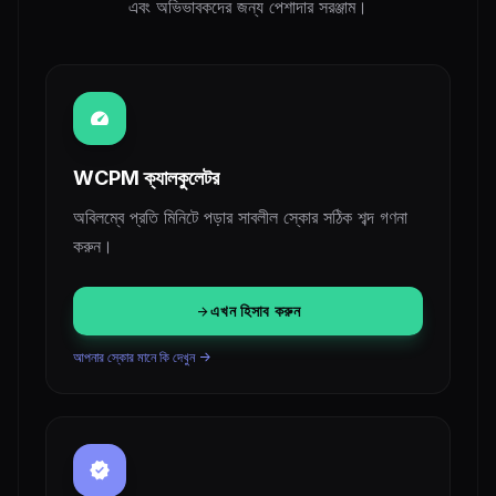
এবং অভিভাবকদের জন্য পেশাদার সরঞ্জাম।
speed
WCPM ক্যালকুলেটর
অবিলম্বে প্রতি মিনিটে পড়ার সাবলীল স্কোর সঠিক শব্দ গণনা
করুন।
এখন হিসাব করুন
arrow_forward
আপনার স্কোর মানে কি দেখুন ->
verified