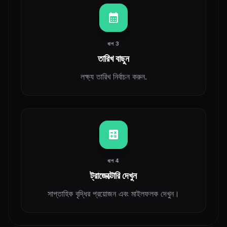
calendar_month
ধাপ 3
তারিখ বাছুন
লক্ষ্য তারিখ নির্বাচন করুন.
calculate
ধাপ 4
ট্রাজেক্টোরি দেখুন
সাপ্তাহিক বৃদ্ধির প্রয়োজন এবং মাইলফলক দেখুন।