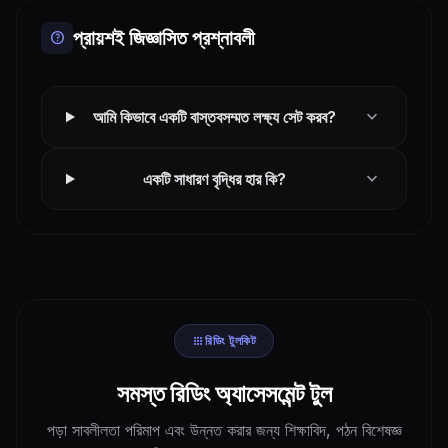
প্রায়শই জিজ্ঞাসিত প্রশ্নাবলী
help
expand_more
আমি কিভাবে একটি বাস্তবসম্মত লক্ষ্য সেট করব?
expand_more
একটি সাধারণ বৃদ্ধির হার কি?
apps
রিডিং টুলকিট
সমস্ত রিডিং অ্যাসেসমেন্ট টুল
পড়া সাবলীলতা পরিমাপ এবং উন্নত করার জন্য শিক্ষাবিদ, পঠন বিশেষজ্ঞ