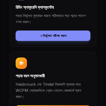
রিডিং অ্যাকুরেসি ক্যালকুলেটর
পড়ার নির্ভুলতা মূল্যায়ন করতে সঠিকভাবে পড়া শব্দের শতাংশ
গণনা করুন।
নির্ভুলতা পরীক্ষা করুন
arrow_forward
school
পড়ার বয়স অনুমানকারী
Hasbrouck এবং Tindal নিয়মগুলি ব্যবহার করে
WCPM স্কোরগুলিকে গ্রেড-লেভেল বেঞ্চমার্কে ম্যাপ
করুন।