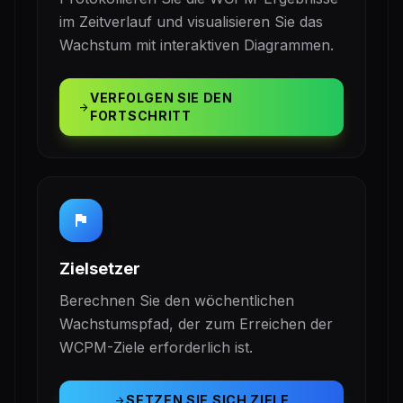
im Zeitverlauf und visualisieren Sie das
Wachstum mit interaktiven Diagrammen.
VERFOLGEN SIE DEN
arrow_forward
FORTSCHRITT
flag
Zielsetzer
Berechnen Sie den wöchentlichen
Wachstumspfad, der zum Erreichen der
WCPM-Ziele erforderlich ist.
SETZEN SIE SICH ZIELE
arrow_forward