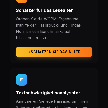
Schätzer für das Lesealter
Ordnen Sie die WCPM-Ergebnisse
mithilfe der Hasbrouck- und Tindal-
Normen den Benchmarks auf
Klassenebene zu.
SCHÄTZEN SIE DAS ALTER
arrow_forward
analytics
Textschwierigkeitsanalysator
Analysieren Sie jede Passage, um ihren
Schwierigkeitsgrad zu bestimmen, bevor