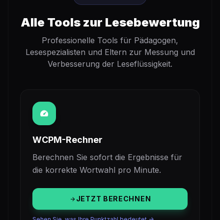
Alle Tools zur Lesebewertung
Professionelle Tools für Pädagogen,
Lesespezialisten und Eltern zur Messung und
Verbesserung der Leseflüssigkeit.
speed
WCPM-Rechner
Berechnen Sie sofort die Ergebnisse für
die korrekte Wortwahl pro Minute.
JETZT BERECHNEN
arrow_forward
Sehen Sie, was Ihre Punktzahl bedeutet ->