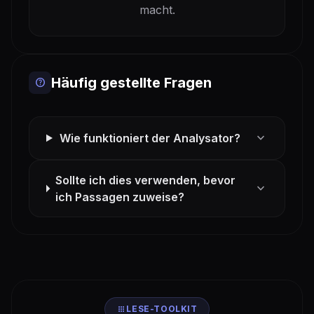
macht.
Häufig gestellte Fragen
help
expand_more
Wie funktioniert der Analysator?
Sollte ich dies verwenden, bevor
expand_more
ich Passagen zuweise?
apps
LESE-TOOLKIT