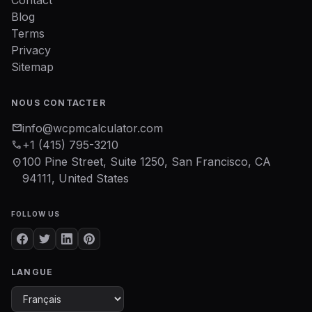
Contact
Blog
Terms
Privacy
Sitemap
NOUS CONTACTER
mail
info@wcpmcalculator.com
phone
+1 (415) 795-3210
100 Pine Street, Suite 1250, San Francisco, CA
location_on
94111, United States
FOLLOW US
LANGUE