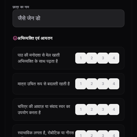
छात्र का नाम
sentiment_satisfied
अभिव्यक्ति एवं आयतन
पाठ की मनोदशा से मेल खाती
1
2
3
4
अभिव्यक्ति के साथ पढ़ता है
मात्रा उचित रूप से बदलती रहती है
1
2
3
4
चरित्र की आवाज़ या संवाद स्वर का
1
2
3
4
उपयोग करता है
स्वाभाविक लगता है, रोबोटिक या नीरस
1
2
3
4