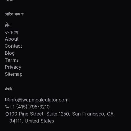
त्वरित सम्पक
होम
उपकरण
About
Contact
Blog
Terms
Privacy
Sitemap
संपर्क
mail
info@wcpmcalculator.com
phone
+1 (415) 795-3210
100 Pine Street, Suite 1250, San Francisco, CA
location_on
94111, United States