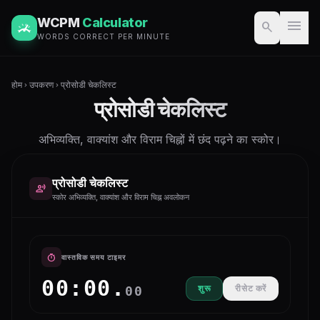
WCPM
Calculator
menu
search
WORDS CORRECT PER MINUTE
होम
उपकरण
प्रोसोडी चेकलिस्ट
chevron_right
chevron_right
प्रोसोडी चेकलिस्ट
अभिव्यक्ति, वाक्यांश और विराम चिह्नों में छंद पढ़ने का स्कोर।
प्रोसोडी चेकलिस्ट
record_voice_over
स्कोर अभिव्यक्ति, वाक्यांश और विराम चिह्न अवलोकन
timer
वास्तविक समय टाइमर
00:00.
शुरू
रीसेट करें
00