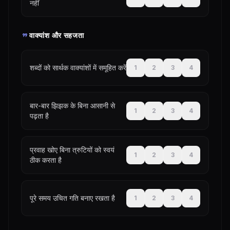
नहीं
format_quote
वाक्यांश और सहजता
शब्दों को सार्थक वाक्यांशों में समूहित करें
1
2
3
4
बार-बार झिझक के बिना आसानी से
1
2
3
4
पढ़ता है
प्रवाह खोए बिना त्रुटियों को स्वयं
1
2
3
4
ठीक करता है
पूरे समय उचित गति बनाए रखता है
1
2
3
4