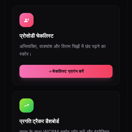
record_voice_over
प्रोसोडी चेकलिस्ट
अभिव्यक्ति, वाक्यांश और विराम चिह्नों में छंद पढ़ने का
स्कोर।
चेकलिस्ट प्रारंभ करें
arrow_forward
trending_up
प्रगति ट्रैकर डैशबोर्ड
समय के साथ WCPM स्कोर लॉग करें और इंटरैक्टिव