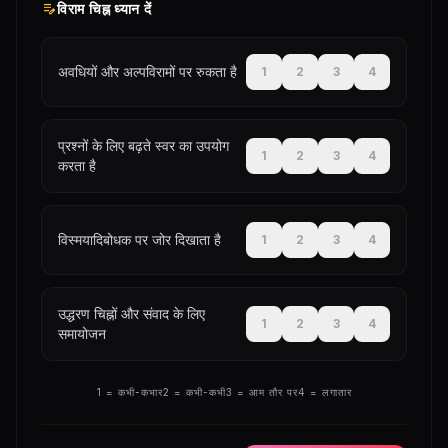
edit_note
विराम चिह्न ध्यान दें
अवधियों और अल्पविरामों पर रुकता है
1
2
3
4
प्रश्नों के लिए बढ़ते स्वर का उपयोग
1
2
3
4
करता है
विस्मयादिबोधक पर जोर दिखाता है
1
2
3
4
उद्धरण चिह्नों और संवाद के लिए
1
2
3
4
समायोजन
1 = कभी-कभार
2 = कभी-कभी
3 = आम तौर पर
4 = लगातार