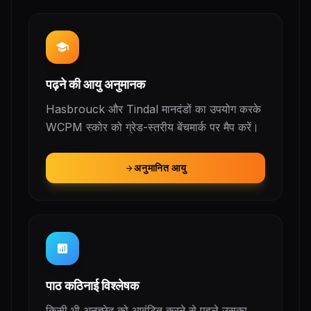
school
पढ़ने की आयु अनुमानक
Hasbrouck और Tindal मानदंडों का उपयोग करके
WCPM स्कोर को ग्रेड-स्तरीय बेंचमार्क पर मैप करें।
अनुमानित आयु
arrow_forward
analytics
पाठ कठिनाई विश्लेषक
किसी भी अनुच्छेद को आवंटित करने से पहले उसका