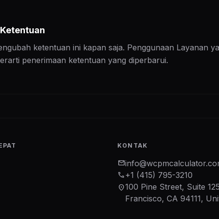
 Ketentuan
ngubah ketentuan ini kapan saja. Penggunaan Layanan y
erarti penerimaan ketentuan yang diperbarui.
EPAT
KONTAK
mail
info@wcpmcalculator.c
phone
+1 (415) 795-3210
100 Pine Street, Suite 12
location_on
Francisco, CA 94111, Uni