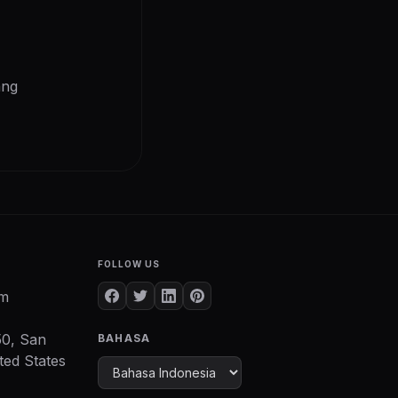
ang
FOLLOW US
om
50, San
BAHASA
ted States