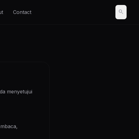
search
ut
Contact
a menyetujui
embaca,