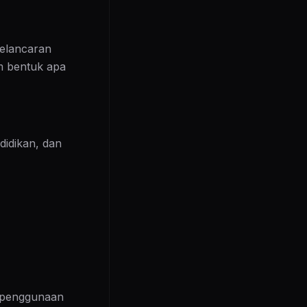
kelancaran
m bentuk apa
idikan, dan
i penggunaan