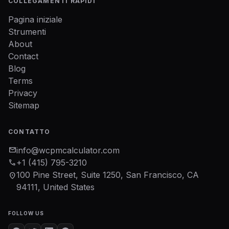
COLLEGAMENTI RAPIDI
Pagina iniziale
Strumenti
About
Contact
Blog
Terms
Privacy
Sitemap
CONTATTO
mail
info@wcpmcalculator.com
phone
+1 (415) 795-3210
100 Pine Street, Suite 1250, San Francisco, CA
location_on
94111, United States
FOLLOW US