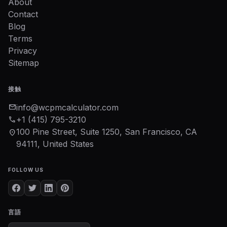
About
Contact
Blog
Terms
Privacy
Sitemap
接触
mail
info@wcpmcalculator.com
phone
+1 (415) 795-3210
100 Pine Street, Suite 1250, San Francisco, CA
location_on
94111, United States
FOLLOW US
言語