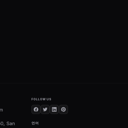
FOLLOW US
om
50, San
언어