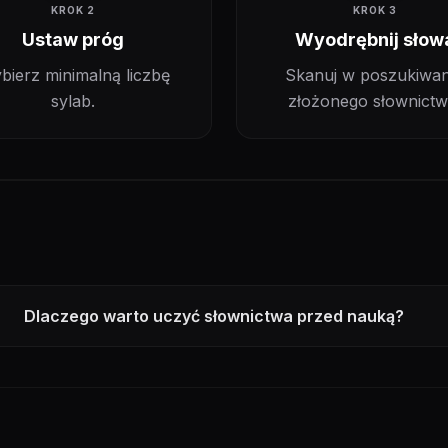
KROK 2
KROK 3
Ustaw próg
Wyodrębnij słow
bierz minimalną liczbę
Skanuj w poszukiwan
sylab.
złożonego słownictw
Dlaczego warto uczyć słownictwa przed nauką?