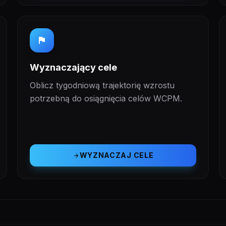
flag
Wyznaczający cele
Oblicz tygodniową trajektorię wzrostu
potrzebną do osiągnięcia celów WCPM.
WYZNACZAJ CELE
arrow_forward