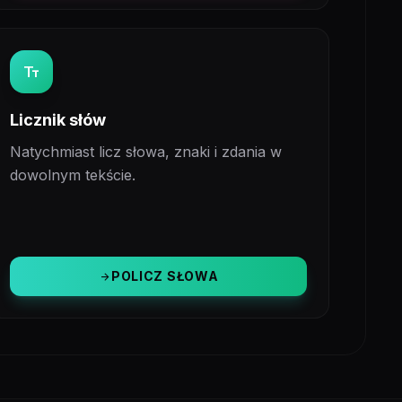
text_fields
Licznik słów
Natychmiast licz słowa, znaki i zdania w
dowolnym tekście.
POLICZ SŁOWA
arrow_forward