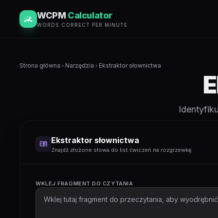
WCPM
Calculator
WORDS CORRECT PER MINUTE
Strona główna
Narzędzia
Ekstraktor słownictwa
chevron_right
chevron_right
E
Identyfik
Ekstraktor słownictwa
dictionary
Znajdź złożone słowa do list ćwiczeń na rozgrzewkę
WKLEJ FRAGMENT DO CZYTANIA