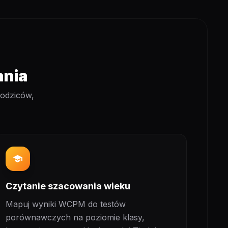
ania
rodziców,
school
Czytanie szacowania wieku
Mapuj wyniki WCPM do testów
porównawczych na poziomie klasy,