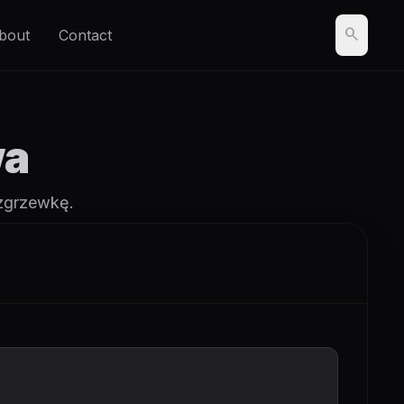
search
bout
Contact
wa
ozgrzewkę.