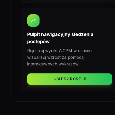
trending_up
Pulpit nawigacyjny śledzenia
postępów
Rejestruj wyniki WCPM w czasie i
wizualizuj wzrost za pomocą
interaktywnych wykresów.
ŚLEDŹ POSTĘP
arrow_forward