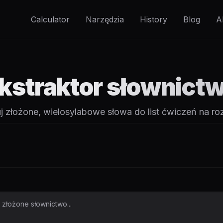
Calculator
Narzędzia
History
Blog
A
kstraktor słownict
uj złożone, wielosylabowe słowa do list ćwiczeń na r