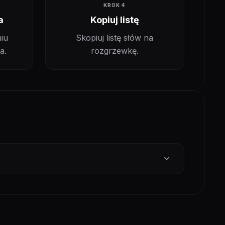
KROK 4
a
Kopiuj listę
iu
Skopiuj listę słów na
a.
rozgrzewkę.
expand_more