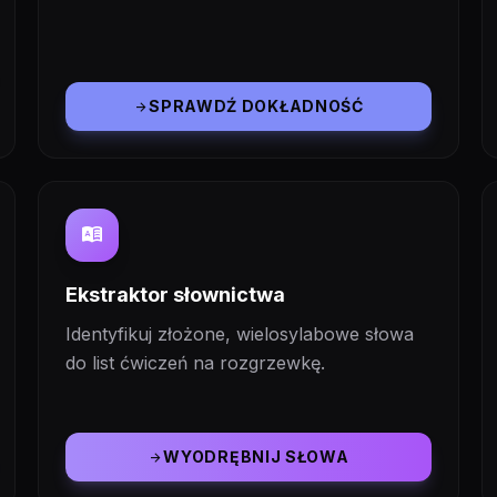
SPRAWDŹ DOKŁADNOŚĆ
arrow_forward
dictionary
Ekstraktor słownictwa
Identyfikuj złożone, wielosylabowe słowa
do list ćwiczeń na rozgrzewkę.
WYODRĘBNIJ SŁOWA
arrow_forward