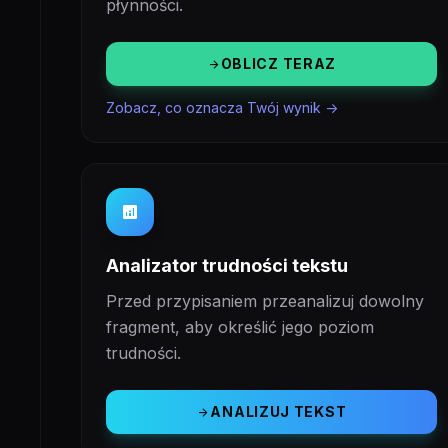
płynności.
OBLICZ TERAZ
arrow_forward
Zobacz, co oznacza Twój wynik ->
analytics
Analizator trudności tekstu
Przed przypisaniem przeanalizuj dowolny
fragment, aby określić jego poziom
trudności.
ANALIZUJ TEKST
arrow_forward