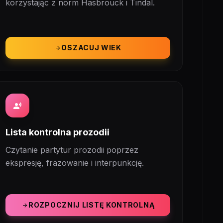
korzystając z norm Hasbrouck i Tindal.
OSZACUJ WIEK
arrow_forward
record_voice_over
Lista kontrolna prozodii
Czytanie partytur prozodii poprzez
ekspresję, frazowanie i interpunkcję.
ROZPOCZNIJ LISTĘ KONTROLNĄ
arrow_forward