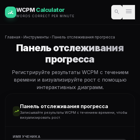
WCPM
Calculator
menu
search
WORDS CORRECT PER MINUTE
Главная
Инструменты
Панель отслеживания прогресса
chevron_right
chevron_right
Панель отслеживания
прогресса
Регистрируйте результаты WCPM с течением
времени и визуализируйте рост с помощью
интерактивных диаграмм.
Панель отслеживания прогресса
trending_up
Записывайте результаты WCPM с течением времени, чтобы
визуализировать рост.
ИМЯ УЧЕНИКА