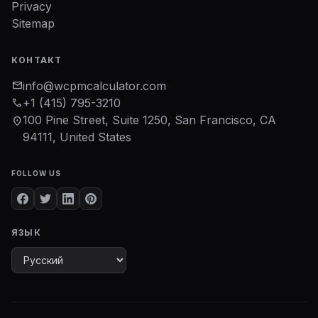
Privacy
Sitemap
КОНТАКТ
mail
info@wcpmcalculator.com
phone
+1 (415) 795-3210
100 Pine Street, Suite 1250, San Francisco, CA
location_on
94111, United States
FOLLOW US
ЯЗЫК