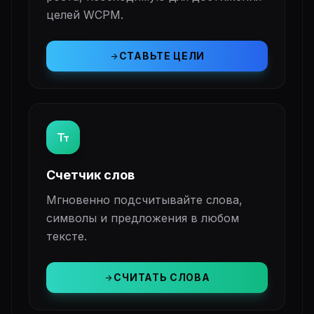
целей WCPM.
СТАВЬТЕ ЦЕЛИ
arrow_forward
text_fields
Счетчик слов
Мгновенно подсчитывайте слова,
символы и предложения в любом
тексте.
СЧИТАТЬ СЛОВА
arrow_forward