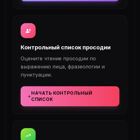
record_voice_over
Контрольный список просодии
Оцените чтение просодии по
выражению лица, фразеологии и
пунктуации.
НАЧАТЬ КОНТРОЛЬНЫЙ
arrow_forward
СПИСОК
trending_up