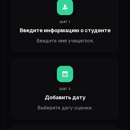
person
ШАГ 1
Введите информацию о студенте
Введите имя учащегося.
calendar_month
ШАГ 2
Добавить дату
Выберите дату оценки.