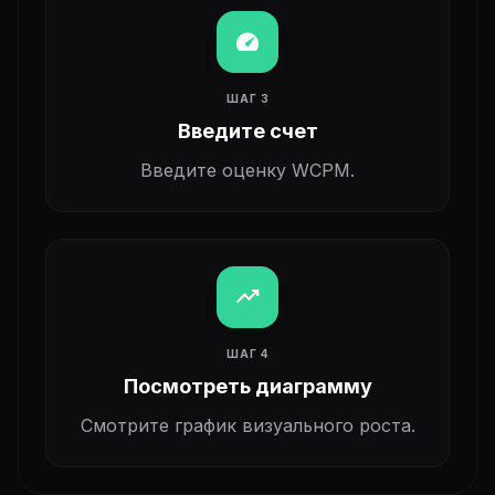
speed
ШАГ 3
Введите счет
Введите оценку WCPM.
trending_up
ШАГ 4
Посмотреть диаграмму
Смотрите график визуального роста.