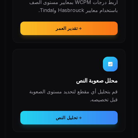
اربط درجات WCPM بمعايير مستوى الصف
باستخدام معايير Hasbrouck وTindal.
تقدير العمر
arrow_forward
analytics
محلل صعوبة النص
قم بتحليل أي مقطع لتحديد مستوى الصعوبة
قبل تخصيصه.
تحليل النص
arrow_forward