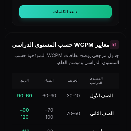
عد الكلمات
arrow_forward
معايير WCPM حسب المستوى الدراسي
table_chart
جدول مرجعي يوضح نطاقات WCPM النموذجية حسب
المستوى الدراسي وموسم العام.
المستوى
الخريف
الشتاء
الربيع
الدراسي
الصف الأول
10–30
30–60
60–90
90–
70–
الصف الثاني
50–70
120
100