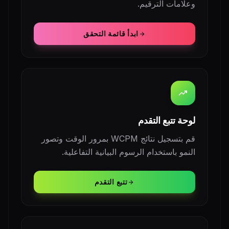
وعلامات الترقيم.
ابدأ قائمة التحقق
arrow_forward
trending_up
لوحة تتبع التقدم
قم بتسجيل نتائج WCPM بمرور الوقت وتصور
النمو باستخدام الرسوم البيانية التفاعلية.
تتبع التقدم
arrow_forward