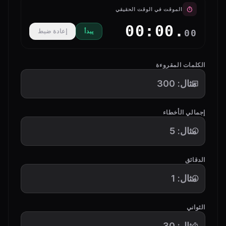
timer
الموقت في الوقت الحقيقي
00:00.
يبدأ
إعادة ضبط
00
الكلمات المقروءة
article
إجمالي الأخطاء
error_outline
الدقائق
schedule
الثواني