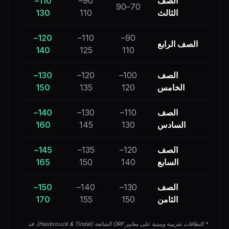
الصف
90–
110–
70–90
الثالث
110
130
120–
110–
90–
الصف الرابع
140
125
110
الصف
100–
120–
130–
الخامس
120
135
150
الصف
110–
130–
140–
السادس
130
145
160
الصف
120–
135–
145–
السابع
140
150
165
الصف
130–
140–
150–
الثامن
150
155
170
* النطاقات تقريبية ومبنية على معايير ORF الشائعة (Hasbrouck & Tindal). قد