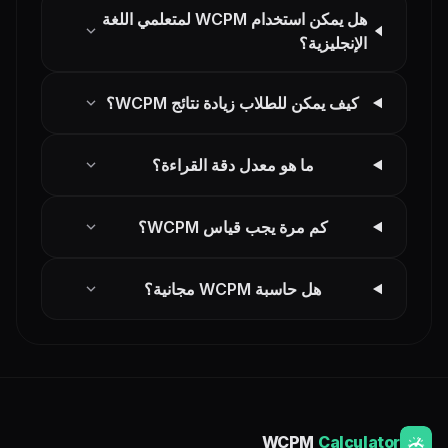
هل يمكن استخدام WCPM لمتعلمي اللغة
expand_more
الإنجليزية؟
expand_more
كيف يمكن للطلاب زيادة نتائج WCPM؟
expand_more
ما هو معدل دقة القراءة؟
expand_more
كم مرة يجب قياس WCPM؟
expand_more
هل حاسبة WCPM مجانية؟
WCPM
Calculator