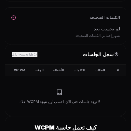
check_circle
الكلمات الصحيحة
لم تحسب بعد
تظهر إجمالي الكلمات الصحيحة
history
سجل الجلسات
print
طباعة
مسح الكل
#
الطالب
الكلمات
الأخطاء
الوقت
WCPM
الدق
inbox
لا توجد جلسات حتى الآن. احسب أول نتيجة WCPM أعلاه.
كيف تعمل حاسبة WCPM