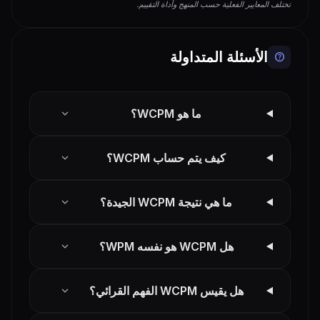
تختلف المعايير الفعلية حسب المنهج وأداة التقييم.
الأسئلة المتداولة
help
expand_more
ما هو WCPM؟
expand_more
كيف يتم حساب WCPM؟
expand_more
ما هي نتيجة WCPM الجيدة؟
expand_more
هل WCPM هو نفسه WPM؟
expand_more
هل يقيس WCPM الفهم القرائي؟