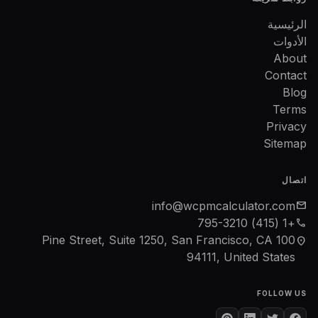
الرئيسية
الأدوات
About
Contact
Blog
Terms
Privacy
Sitemap
اتصال
info@wcpmcalculator.com
mail
+1 (415) 795-3210
phone
100 Pine Street, Suite 1250, San Francisco, CA
location_on
94111, United States
FOLLOW US