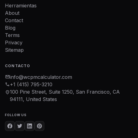
Herramientas
About
Contact
Blog
Terms
Privacy
Sitemap
CONTACTO
mail
info@wcpmcalculator.com
phone
+1 (415) 795-3210
100 Pine Street, Suite 1250, San Francisco, CA
location_on
94111, United States
FOLLOW US