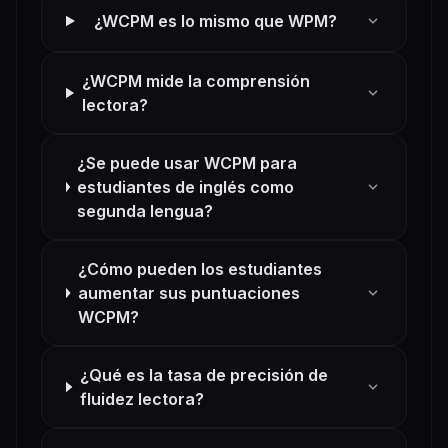
expand_more
¿WCPM es lo mismo que WPM?
¿WCPM mide la comprensión
expand_more
lectora?
¿Se puede usar WCPM para
expand_more
estudiantes de inglés como
segunda lengua?
¿Cómo pueden los estudiantes
expand_more
aumentar sus puntuaciones
WCPM?
¿Qué es la tasa de precisión de
expand_more
fluidez lectora?