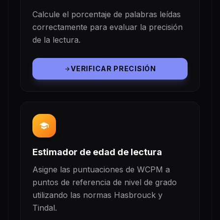
Calcule el porcentaje de palabras leídas
correctamente para evaluar la precisión
de la lectura.
VERIFICAR PRECISIÓN
arrow_forward
school
Estimador de edad de lectura
Asigne las puntuaciones de WCPM a
puntos de referencia de nivel de grado
utilizando las normas Hasbrouck y
Tindal.