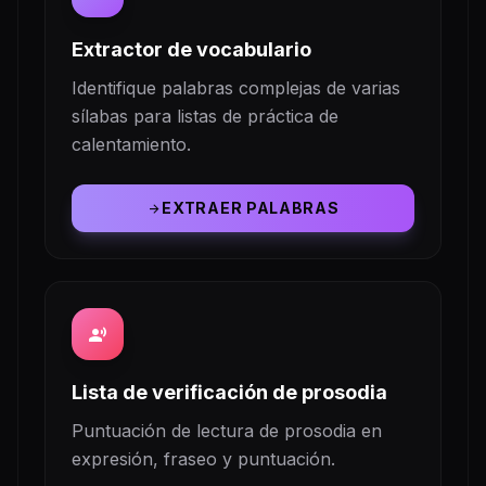
Extractor de vocabulario
Identifique palabras complejas de varias
sílabas para listas de práctica de
calentamiento.
EXTRAER PALABRAS
arrow_forward
record_voice_over
Lista de verificación de prosodia
Puntuación de lectura de prosodia en
expresión, fraseo y puntuación.