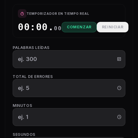
timer
TEMPORIZADOR EN TIEMPO REAL
00:00.
COMENZAR
REINICIAR
00
PALABRAS LEÍDAS
article
TOTAL DE ERRORES
error_outline
MINUTOS
schedule
SEGUNDOS