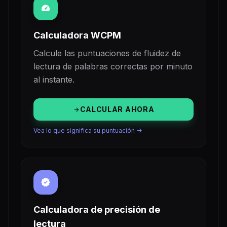
speed
Calculadora WCPM
Calcule las puntuaciones de fluidez de
lectura de palabras correctas por minuto
al instante.
CALCULAR AHORA
arrow_forward
Vea lo que significa su puntuación ->
verified
Calculadora de precisión de
lectura