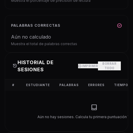
Muestra el porcentaje de precisión de lectura
check_circle
PALABRAS CORRECTAS
Aún no calculado
Muestra el total de palabras correctas
HISTORIAL DE
BORRAR
history
print
IMPRIMIR
TODO
SESIONES
#
ESTUDIANTE
PALABRAS
ERRORES
TIEMPO
inbox
Aún no hay sesiones. Calcula tu primera puntuación WC