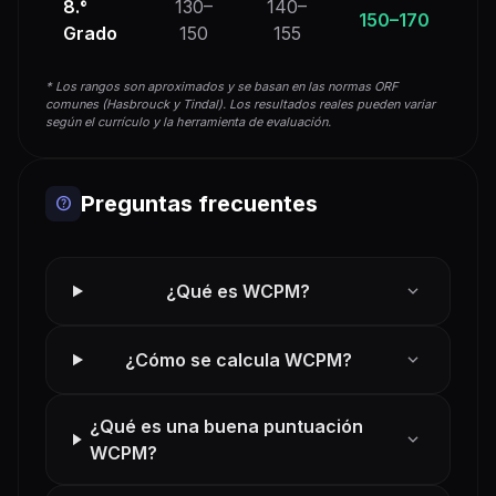
8.°
130–
140–
150–170
Grado
150
155
* Los rangos son aproximados y se basan en las normas ORF
comunes (Hasbrouck y Tindal). Los resultados reales pueden variar
según el currículo y la herramienta de evaluación.
Preguntas frecuentes
help
expand_more
¿Qué es WCPM?
expand_more
¿Cómo se calcula WCPM?
¿Qué es una buena puntuación
expand_more
WCPM?