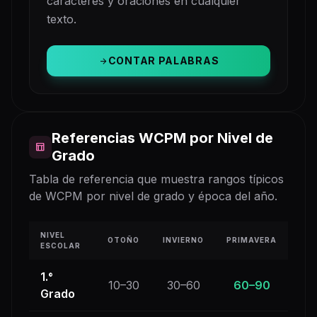
caracteres y oraciones en cualquier
texto.
CONTAR PALABRAS
arrow_forward
Referencias WCPM por Nivel de
table_chart
Grado
Tabla de referencia que muestra rangos típicos
de WCPM por nivel de grado y época del año.
NIVEL
OTOÑO
INVIERNO
PRIMAVERA
ESCOLAR
1.°
10–30
30–60
60–90
Grado