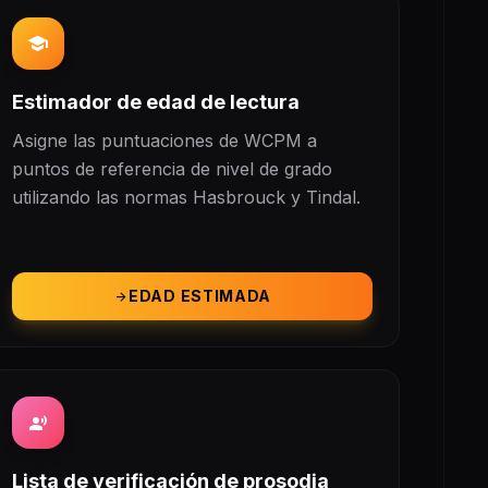
school
Estimador de edad de lectura
Asigne las puntuaciones de WCPM a
puntos de referencia de nivel de grado
utilizando las normas Hasbrouck y Tindal.
EDAD ESTIMADA
arrow_forward
record_voice_over
Lista de verificación de prosodia