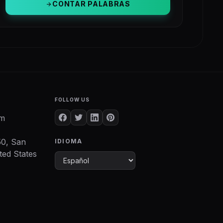
CONTAR PALABRAS
arrow_forward
FOLLOW US
om
50, San
IDIOMA
ted States