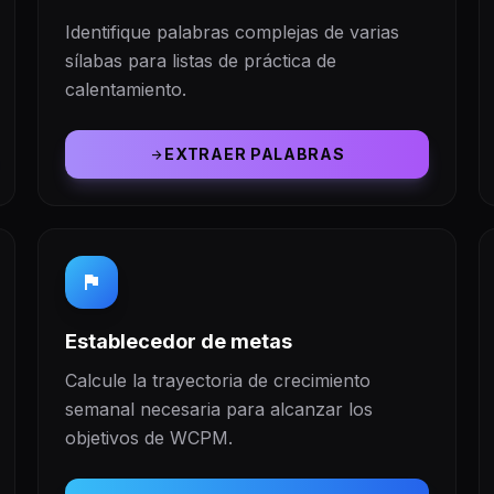
Identifique palabras complejas de varias
sílabas para listas de práctica de
calentamiento.
EXTRAER PALABRAS
arrow_forward
flag
Establecedor de metas
Calcule la trayectoria de crecimiento
semanal necesaria para alcanzar los
objetivos de WCPM.