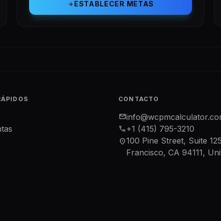
ESTABLECER METAS
arrow_forward
RÁPIDOS
CONTACTO
mail
info@wcpmcalculator.c
tas
phone
+1 (415) 795-3210
100 Pine Street, Suite 12
location_on
Francisco, CA 94111, Uni