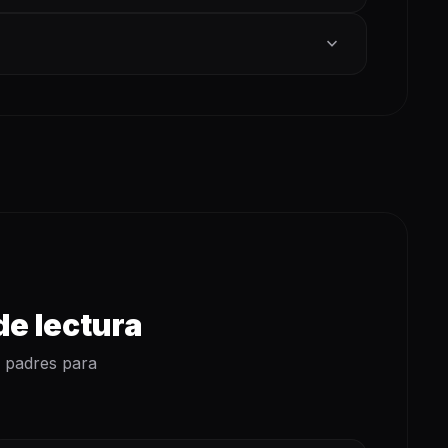
expand_more
de lectura
y padres para