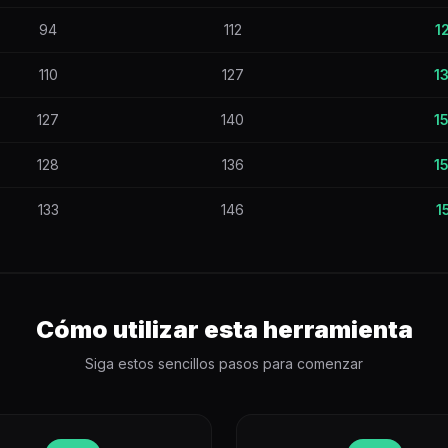
94
112
1
110
127
1
127
140
1
128
136
1
133
146
1
Cómo utilizar esta herramienta
Siga estos sencillos pasos para comenzar