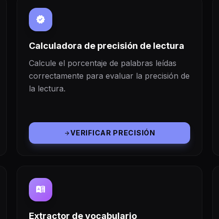
verified
Calculadora de precisión de lectura
Calcule el porcentaje de palabras leídas
correctamente para evaluar la precisión de
la lectura.
VERIFICAR PRECISIÓN
arrow_forward
dictionary
Extractor de vocabulario