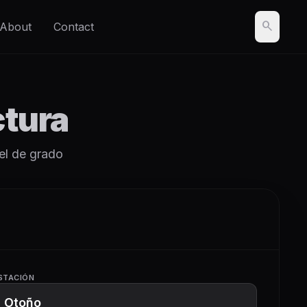
search
About
Contact
ctura
el de grado
STACIÓN