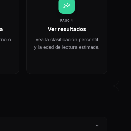
insights
PASO 4
da
Ver resultados
rno o
Vea la clasificación percentil
y la edad de lectura estimada.
expand_more