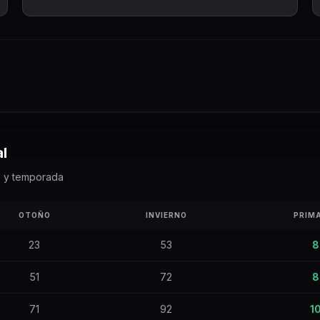
l
o y temporada
OTOÑO
INVIERNO
PRIM
23
53
8
51
72
8
71
92
1