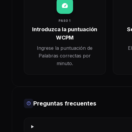
speed
PASO 1
Introduzca la puntuación
S
WCPM
Ingrese la puntuación de
E
Palabras correctas por
minuto.
Preguntas frecuentes
help