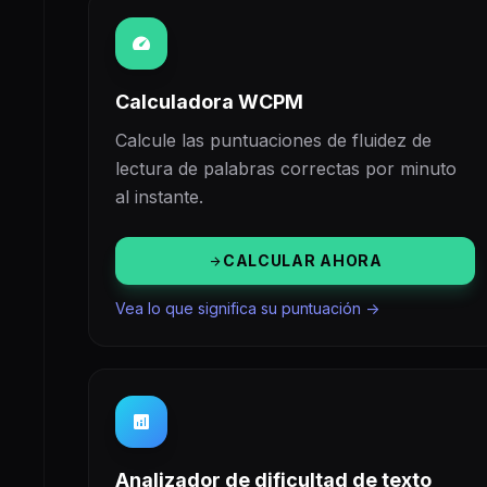
speed
Calculadora WCPM
Calcule las puntuaciones de fluidez de
lectura de palabras correctas por minuto
al instante.
CALCULAR AHORA
arrow_forward
Vea lo que significa su puntuación ->
analytics
Analizador de dificultad de texto