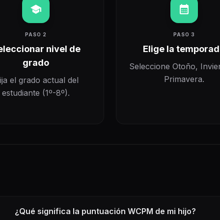
school
calendar_month
PASO 2
PASO 3
eleccionar nivel de
Elige la tempora
grado
Seleccione Otoño, Invie
Primavera.
lija el grado actual del
estudiante (1º-8º).
¿Qué significa la puntuación WCPM de mi hijo?