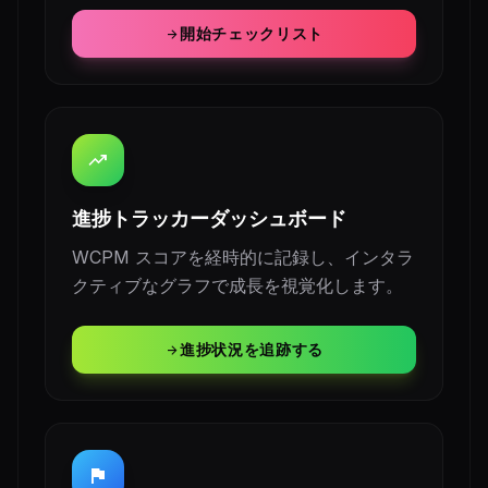
開始チェックリスト
arrow_forward
trending_up
進捗トラッカーダッシュボード
WCPM スコアを経時的に記録し、インタラ
クティブなグラフで成長を視覚化します。
進捗状況を追跡する
arrow_forward
flag