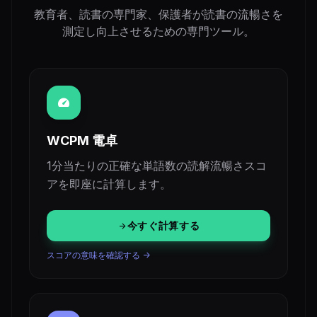
教育者、読書の専門家、保護者が読書の流暢さを
測定し向上させるための専門ツール。
speed
WCPM 電卓
1分当たりの正確な単語数の読解流暢さスコ
アを即座に計算します。
今すぐ計算する
arrow_forward
スコアの意味を確認する ->