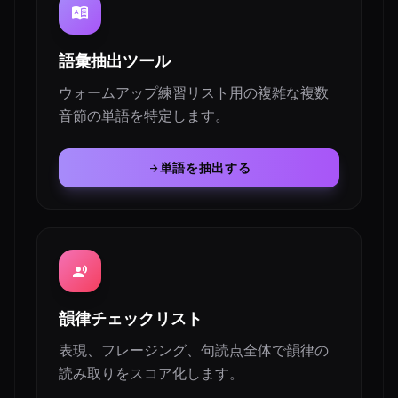
dictionary
語彙抽出ツール
ウォームアップ練習リスト用の複雑な複数
音節の単語を特定します。
単語を抽出する
arrow_forward
record_voice_over
韻律チェックリスト
表現、フレージング、句読点全体で韻律の
読み取りをスコア化します。