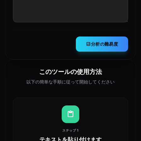
analytics
分析の難易度
このツールの使用方法
以下の簡単な手順に従って開始してください
content_paste
ステップ 1
テキストを貼り付けます