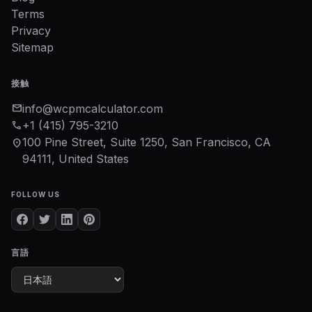
Terms
Privacy
Sitemap
接触
mail
info@wcpmcalculator.com
phone
+1 (415) 795-3210
100 Pine Street, Suite 1250, San Francisco, CA
location_on
94111, United States
FOLLOW US
言語