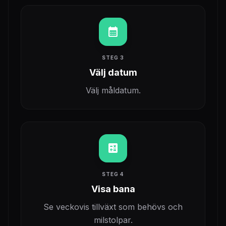
calendar_month
STEG 3
Välj datum
Välj måldatum.
calculate
STEG 4
Visa bana
Se veckovis tillväxt som behövs och
milstolpar.