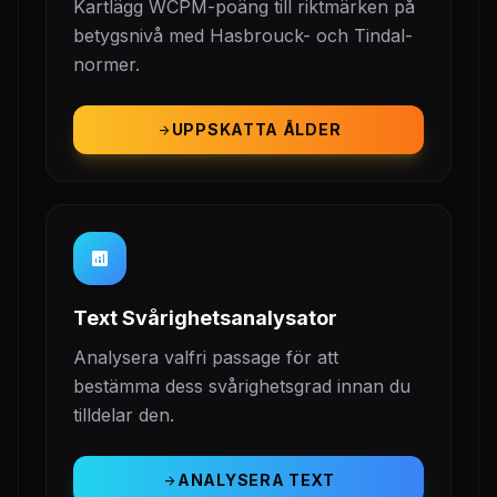
Kartlägg WCPM-poäng till riktmärken på
betygsnivå med Hasbrouck- och Tindal-
normer.
UPPSKATTA ÅLDER
arrow_forward
analytics
Text Svårighetsanalysator
Analysera valfri passage för att
bestämma dess svårighetsgrad innan du
tilldelar den.
ANALYSERA TEXT
arrow_forward