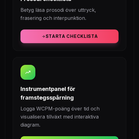
Betyg läsa prosodi över uttryck,
frasering och interpunktion.
STARTA CHECKLISTA
arrow_forward
trending_up
Instrumentpanel för
framstegsspårning
Logga WCPM-poäng över tid och
visualisera tillväxt med interaktiva
diagram.