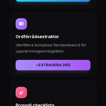
dictionary
Ordförrådsextraktor
Identifiera komplexa flerstavelseord för
uppvärmningsövningslistor.
EXTRAHERA ORD
arrow_forward
record_voice_over
Prosodi checklista