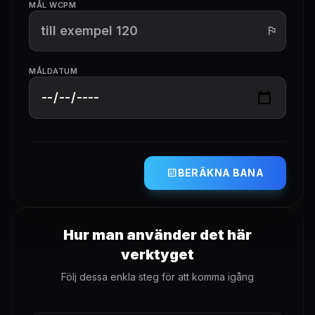
MÅL WCPM
flag
MÅLDATUM
calculate
BERÄKNA BANA
Hur man använder det här
verktyget
Följ dessa enkla steg för att komma igång