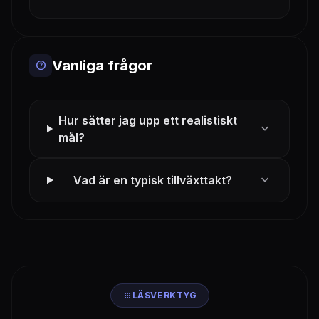
Vanliga frågor
help
Hur sätter jag upp ett realistiskt
expand_more
mål?
expand_more
Vad är en typisk tillväxttakt?
apps
LÄSVERKTYG