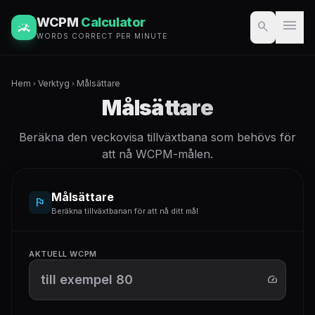
WCPM
Calculator
menu
search
WORDS CORRECT PER MINUTE
Hem
Verktyg
Målsättare
chevron_right
chevron_right
Målsättare
Beräkna den veckovisa tillväxtbana som behövs för
att nå WCPM-målen.
Målsättare
flag
Beräkna tillväxtbanan för att nå ditt mål
AKTUELL WCPM
speed