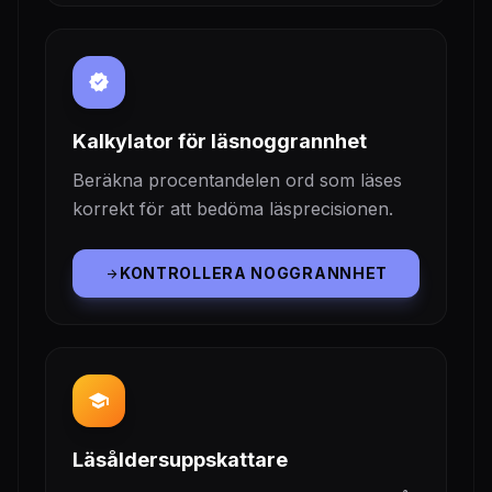
verified
Kalkylator för läsnoggrannhet
Beräkna procentandelen ord som läses
korrekt för att bedöma läsprecisionen.
KONTROLLERA NOGGRANNHET
arrow_forward
school
Läsåldersuppskattare