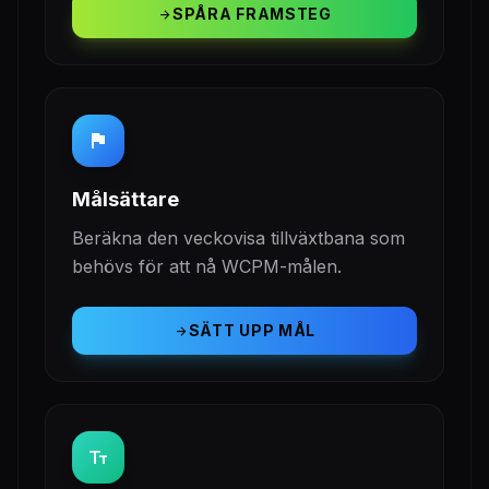
SPÅRA FRAMSTEG
arrow_forward
flag
Målsättare
Beräkna den veckovisa tillväxtbana som
behövs för att nå WCPM-målen.
SÄTT UPP MÅL
arrow_forward
text_fields