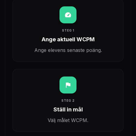
speed
STEG 1
Ange aktuell WCPM
Ange elevens senaste poäng.
flag
STEG 2
Ställ in mål
Välj målet WCPM.