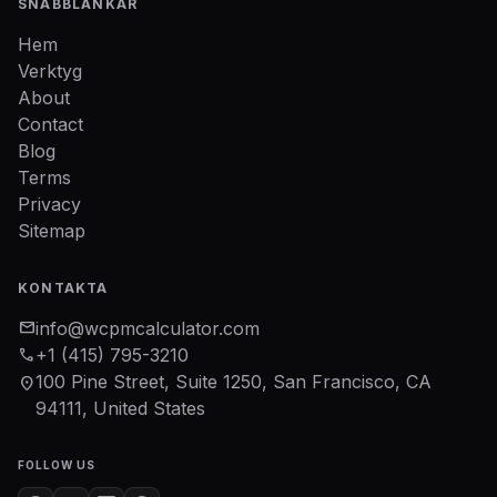
SNABBLÄNKAR
Hem
Verktyg
About
Contact
Blog
Terms
Privacy
Sitemap
KONTAKTA
mail
info@wcpmcalculator.com
phone
+1 (415) 795-3210
100 Pine Street, Suite 1250, San Francisco, CA
location_on
94111, United States
FOLLOW US