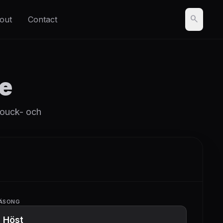
search
out
Contact
e
rouck- och
ÄSONG