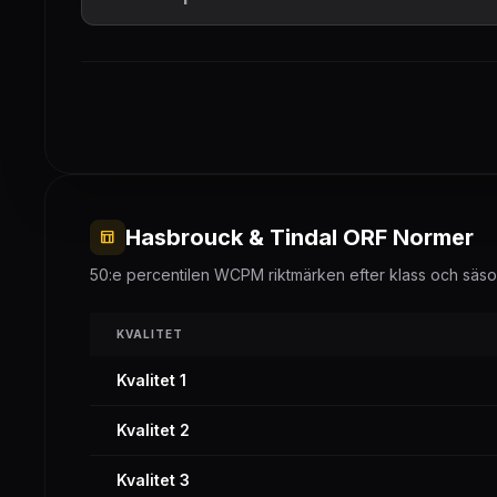
Hasbrouck & Tindal ORF Normer
table_chart
50:e percentilen WCPM riktmärken efter klass och säs
KVALITET
Kvalitet 1
Kvalitet 2
Kvalitet 3