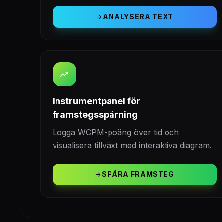
ANALYSERA TEXT
arrow_forward
trending_up
Instrumentpanel för
framstegsspårning
Logga WCPM-poäng över tid och
visualisera tillväxt med interaktiva diagram.
SPÅRA FRAMSTEG
arrow_forward