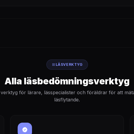
apps
LÄSVERKTYG
Alla läsbedömningsverktyg
verktyg för lärare, lässpecialister och föräldrar för att mä
läsflytande.
verified