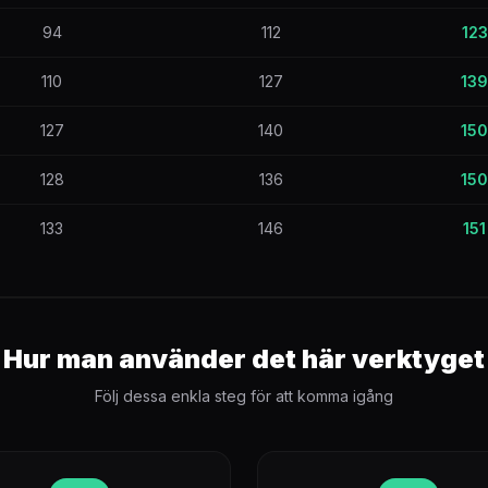
94
112
123
110
127
139
127
140
150
128
136
150
133
146
151
Hur man använder det här verktyget
Följ dessa enkla steg för att komma igång