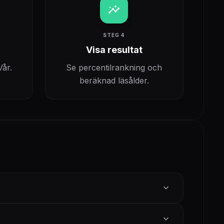
insights
STEG 4
Visa resultat
Vår.
Se percentilrankning och
beräknad läsålder.
expand_more
expand_more