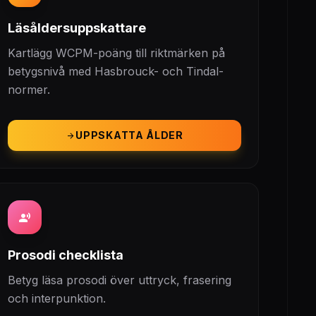
Läsåldersuppskattare
Kartlägg WCPM-poäng till riktmärken på
betygsnivå med Hasbrouck- och Tindal-
normer.
UPPSKATTA ÅLDER
arrow_forward
record_voice_over
Prosodi checklista
Betyg läsa prosodi över uttryck, frasering
och interpunktion.