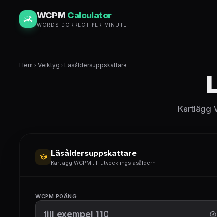
WCPM
Calculator
WORDS CORRECT PER MINUTE
Hem
Verktyg
Läsåldersuppskattare
chevron_right
chevron_right
Kartlägg 
Läsåldersuppskattare
school
Kartlägg WCPM till utvecklingsläsåldern
WCPM POÄNG
speed