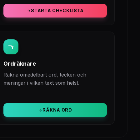
STARTA CHECKLISTA
arrow_forward
text_fields
Ordräknare
Räkna omedelbart ord, tecken och
meningar i vilken text som helst.
RÄKNA ORD
arrow_forward