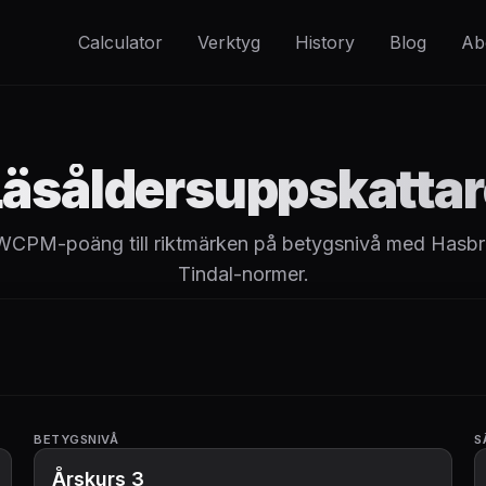
Calculator
Verktyg
History
Blog
Ab
Läsåldersuppskattar
WCPM-poäng till riktmärken på betygsnivå med Hasb
Tindal-normer.
BETYGSNIVÅ
S