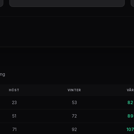
ong
HÖST
VINTER
VÅR
23
53
82
51
72
89
71
92
107