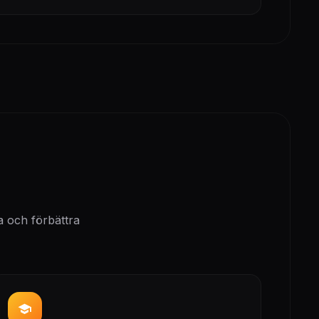
ta och förbättra
school