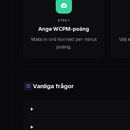
speed
STEG 1
Ange WCPM-poäng
Mata in ord korrekt per minut
Välj
poäng.
Vanliga frågor
help