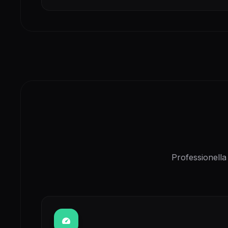
Professionella 
speed