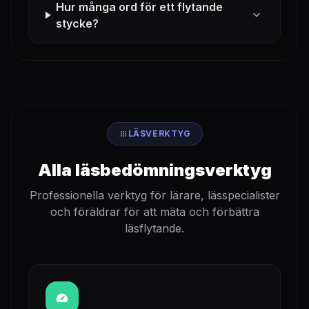
Hur många ord för ett flytande
expand_more
stycke?
apps
LÄSVERKTYG
Alla läsbedömningsverktyg
Professionella verktyg för lärare, lässpecialister
och föräldrar för att mäta och förbättra
läsflytande.
speed