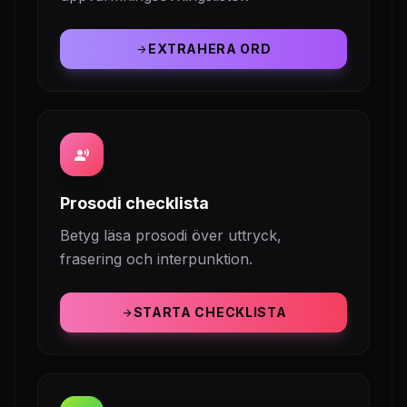
EXTRAHERA ORD
arrow_forward
record_voice_over
Prosodi checklista
Betyg läsa prosodi över uttryck,
frasering och interpunktion.
STARTA CHECKLISTA
arrow_forward