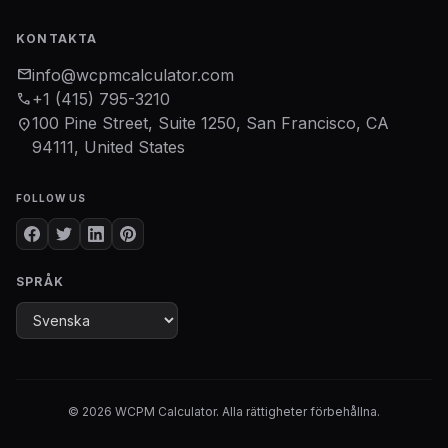
KONTAKTA
mail
info@wcpmcalculator.com
phone
+1 (415) 795-3210
100 Pine Street, Suite 1250, San Francisco, CA
location_on
94111, United States
FOLLOW US
SPRÅK
© 2026 WCPM Calculator. Alla rättigheter förbehållna.