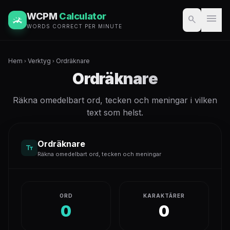
WCPM
Calculator
menu
search
WORDS CORRECT PER MINUTE
Hem
Verktyg
Ordräknare
chevron_right
chevron_right
Ordräknare
Räkna omedelbart ord, tecken och meningar i vilken
text som helst.
Ordräknare
text_fields
Räkna omedelbart ord, tecken och meningar
ORD
KARAKTÄRER
0
0