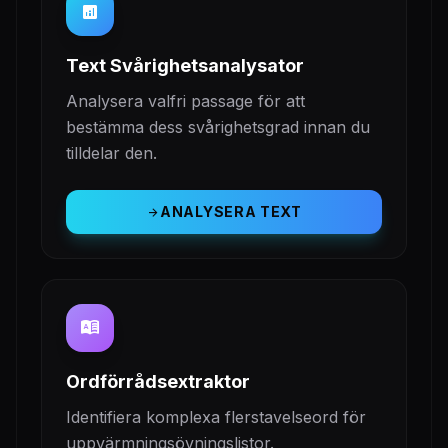
analytics
Text Svårighetsanalysator
Analysera valfri passage för att
bestämma dess svårighetsgrad innan du
tilldelar den.
ANALYSERA TEXT
arrow_forward
dictionary
Ordförrådsextraktor
Identifiera komplexa flerstavelseord för
uppvärmningsövningslistor.