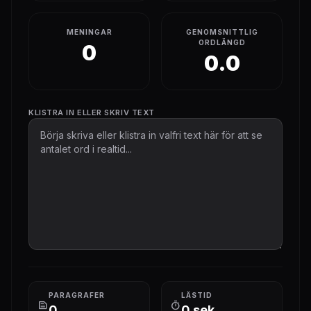
MENINGAR
GENOMSNITTLIG
ORDLÄNGD
0
0.0
KLISTRA IN ELLER SKRIV TEXT
PARAGRAFER
LÄSTID
text_snippet
timer
0
0 sek