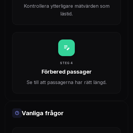
Kontrollera ytterligare mätvärden som
lästid.
edit_note
STEG 4
Förbered passager
Se till att passagerna har rätt längd.
Vanliga frågor
help