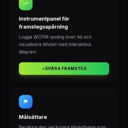
trending_up
Instrumentpanel för
framstegsspårning
Logga WCPM-poäng över tid och
visualisera tillväxt med interaktiva
diagram.
SPÅRA FRAMSTEG
arrow_forward
flag
Målsättare
Beräkna den veckovisa tillväxtbana som