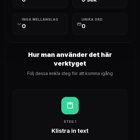
INGA MELLANSLAG
UNIKA ORD
space_bar
straighten
0
0
Hur man använder det här
verktyget
Följ dessa enkla steg för att komma igång
content_paste
STEG 1
Klistra in text