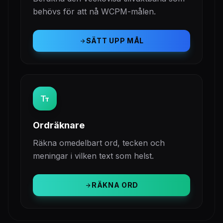
behövs för att nå WCPM-målen.
SÄTT UPP MÅL
arrow_forward
text_fields
Ordräknare
Räkna omedelbart ord, tecken och
meningar i vilken text som helst.
RÄKNA ORD
arrow_forward