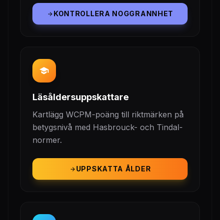
KONTROLLERA NOGGRANNHET
arrow_forward
school
Läsåldersuppskattare
Kartlägg WCPM-poäng till riktmärken på
betygsnivå med Hasbrouck- och Tindal-
normer.
UPPSKATTA ÅLDER
arrow_forward