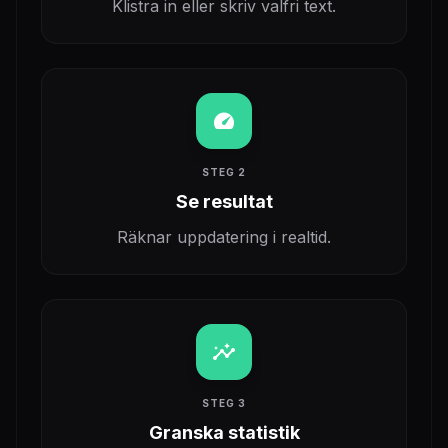
Klistra in eller skriv valfri text.
speed
STEG 2
Se resultat
Räknar uppdatering i realtid.
insights
STEG 3
Granska statistik