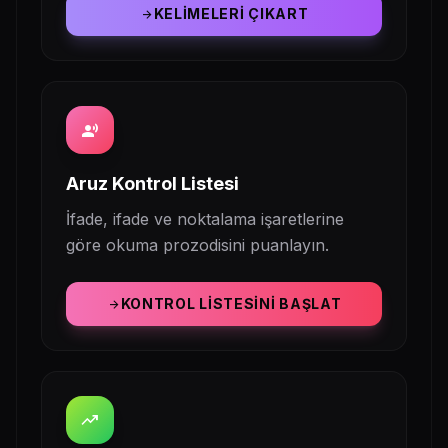
KELIMELERI ÇIKART
arrow_forward
record_voice_over
Aruz Kontrol Listesi
İfade, ifade ve noktalama işaretlerine
göre okuma prozodisini puanlayın.
KONTROL LISTESINI BAŞLAT
arrow_forward
trending_up