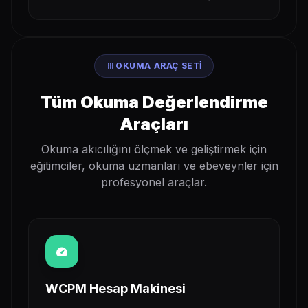
apps
OKUMA ARAÇ SETI
Tüm Okuma Değerlendirme
Araçları
Okuma akıcılığını ölçmek ve geliştirmek için
eğitimciler, okuma uzmanları ve ebeveynler için
profesyonel araçlar.
speed
WCPM Hesap Makinesi