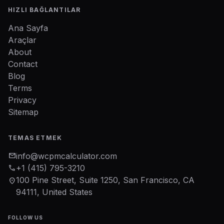
HIZLI BAĞLANTILAR
Ana Sayfa
Araçlar
About
Contact
Blog
Terms
Privacy
Sitemap
TEMAS ETMEK
mail
info@wcpmcalculator.com
phone
+1 (415) 795-3210
100 Pine Street, Suite 1250, San Francisco, CA
location_on
94111, United States
FOLLOW US