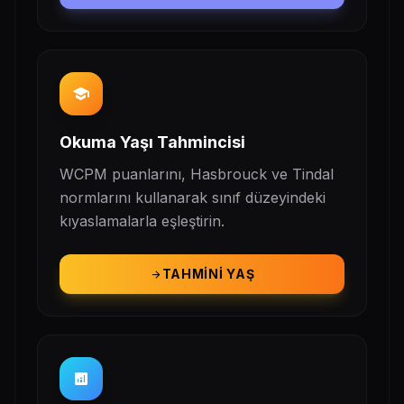
school
Okuma Yaşı Tahmincisi
WCPM puanlarını, Hasbrouck ve Tindal
normlarını kullanarak sınıf düzeyindeki
kıyaslamalarla eşleştirin.
TAHMINI YAŞ
arrow_forward
analytics