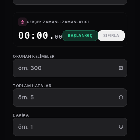
timer
GERÇEK ZAMANLI ZAMANLAYICI
00:00.
BAŞLANGIÇ
SIFIRLA
00
OKUNAN KELIMELER
article
TOPLAM HATALAR
error_outline
DAKIKA
schedule