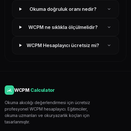
expand_more
Okuma doğruluk oranı nedir?
expand_more
WCPM ne sıklıkla ölçülmelidir?
expand_more
WCPM Hesaplayıcı ücretsiz mi?
WCPM
Calculator
Okuma akıcılığı değerlendirmesi için ücretsiz
profesyonel WCPM hesaplayıcı. Eğitimciler,
okuma uzmanları ve okuryazarlık koçları için
tasarlanmıştır.