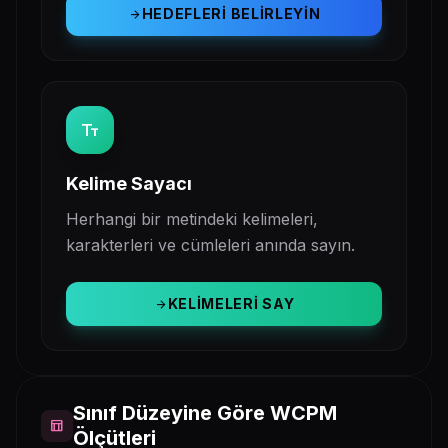
HEDEFLERI BELIRLEYIN
arrow_forward
text_fields
Kelime Sayacı
Herhangi bir metindeki kelimeleri,
karakterleri ve cümleleri anında sayın.
KELIMELERI SAY
arrow_forward
Sınıf Düzeyine Göre WCPM
table_chart
Ölçütleri