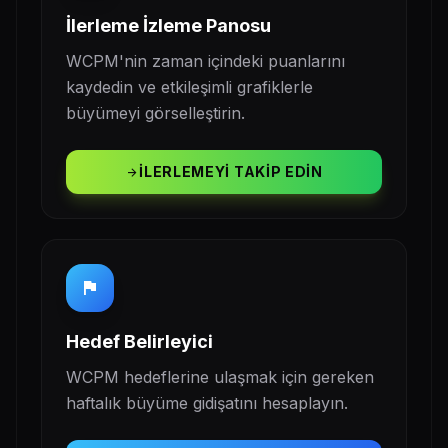
İlerleme İzleme Panosu
WCPM'nin zaman içindeki puanlarını
kaydedin ve etkileşimli grafiklerle
büyümeyi görselleştirin.
İLERLEMEYI TAKIP EDIN
arrow_forward
flag
Hedef Belirleyici
WCPM hedeflerine ulaşmak için gereken
haftalık büyüme gidişatını hesaplayın.