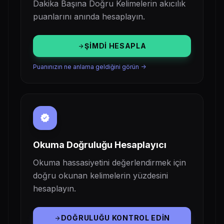
Dakika Başına Doğru Kelimelerin akıcılık
puanlarını anında hesaplayın.
ŞIMDI HESAPLA
arrow_forward
Puanınızın ne anlama geldiğini görün ->
verified
Okuma Doğruluğu Hesaplayıcı
Okuma hassasiyetini değerlendirmek için
doğru okunan kelimelerin yüzdesini
hesaplayın.
DOĞRULUĞU KONTROL EDIN
arrow_forward