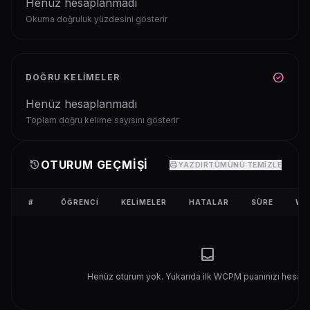
Henüz hesaplanmadı
Okuma doğruluk yüzdesini gösterir
check_circle
DOĞRU KELIMELER
Henüz hesaplanmadı
Toplam doğru kelime sayısını gösterir
history
OTURUM GEÇMIŞI
print
YAZDIR
TÜMÜNÜ TEMIZLE
#
ÖĞRENCI
KELIMELER
HATALAR
SÜRE
WC
inbox
Henüz oturum yok. Yukarıda ilk WCPM puanınızı hesapl