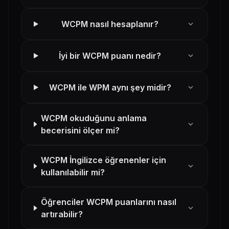
expand_more
WCPM nasıl hesaplanır?
expand_more
İyi bir WCPM puanı nedir?
expand_more
WCPM ile WPM aynı şey midir?
WCPM okuduğunu anlama
expand_more
becerisini ölçer mi?
WCPM İngilizce öğrenenler için
expand_more
kullanılabilir mi?
Öğrenciler WCPM puanlarını nasıl
expand_more
artırabilir?