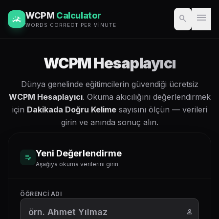
WCPM
Calculator
menu
search
WORDS CORRECT PER MINUTE
WCPM Hesaplayıcı
Dünya genelinde eğitimcilerin güvendiği ücretsiz
WCPM Hesaplayıcı
. Okuma akıcılığını değerlendirmek
için
Dakikada Doğru Kelime
sayısını ölçün — verileri
girin ve anında sonuç alın.
Yeni Değerlendirme
edit_note
Aşağıya okuma verilerini girin
ÖĞRENCI ADI
person