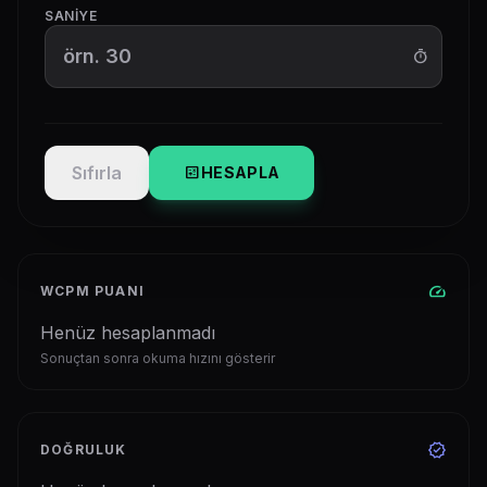
SANIYE
timer
Sıfırla
calculate
HESAPLA
speed
WCPM PUANI
Henüz hesaplanmadı
Sonuçtan sonra okuma hızını gösterir
verified
DOĞRULUK