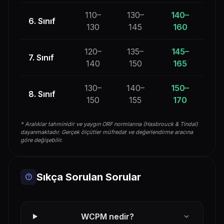
110–
130–
140–
6. Sınıf
130
145
160
120–
135–
145–
7. Sınıf
140
150
165
130–
140–
150–
8. Sınıf
150
155
170
* Aralıklar tahminidir ve yaygın ORF normlarına (Hasbrouck & Tindal)
dayanmaktadır. Gerçek ölçütler müfredat ve değerlendirme aracına
göre değişebilir.
Sıkça Sorulan Sorular
help
expand_more
WCPM nedir?