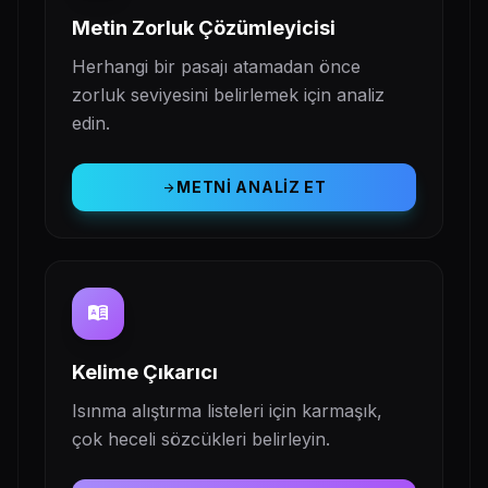
Metin Zorluk Çözümleyicisi
Herhangi bir pasajı atamadan önce
zorluk seviyesini belirlemek için analiz
edin.
METNI ANALIZ ET
arrow_forward
dictionary
Kelime Çıkarıcı
Isınma alıştırma listeleri için karmaşık,
çok heceli sözcükleri belirleyin.