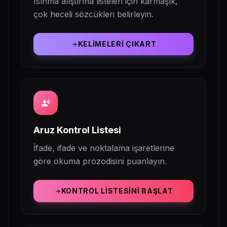
Isınma alıştırma listeleri için karmaşık,
çok heceli sözcükleri belirleyin.
KELIMELERI ÇIKART
arrow_forward
record_voice_over
Aruz Kontrol Listesi
İfade, ifade ve noktalama işaretlerine
göre okuma prozodisini puanlayın.
KONTROL LISTESINI BAŞLAT
arrow_forward