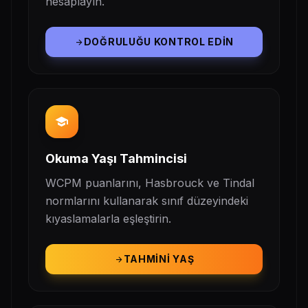
hesaplayın.
DOĞRULUĞU KONTROL EDIN
arrow_forward
school
Okuma Yaşı Tahmincisi
WCPM puanlarını, Hasbrouck ve Tindal
normlarını kullanarak sınıf düzeyindeki
kıyaslamalarla eşleştirin.
TAHMINI YAŞ
arrow_forward