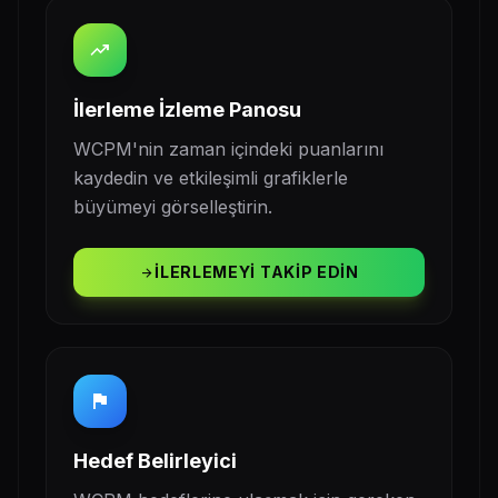
trending_up
İlerleme İzleme Panosu
WCPM'nin zaman içindeki puanlarını
kaydedin ve etkileşimli grafiklerle
büyümeyi görselleştirin.
İLERLEMEYI TAKIP EDIN
arrow_forward
flag
Hedef Belirleyici