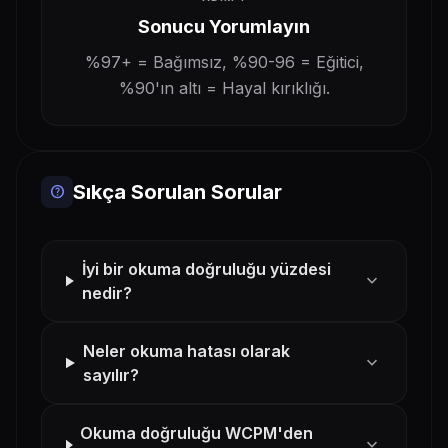
Sonucu Yorumlayın
%97+ = Bağımsız, %90-96 = Eğitici,
%90'ın altı = Hayal kırıklığı.
Sıkça Sorulan Sorular
help
İyi bir okuma doğruluğu yüzdesi
expand_more
nedir?
Neler okuma hatası olarak
expand_more
sayılır?
Okuma doğruluğu WCPM'den
expand_more