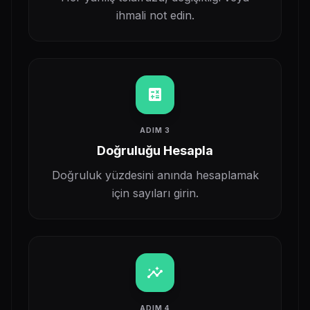
ihmali not edin.
calculate
ADIM 3
Doğruluğu Hesapla
Doğruluk yüzdesini anında hesaplamak
için sayıları girin.
insights
ADIM 4