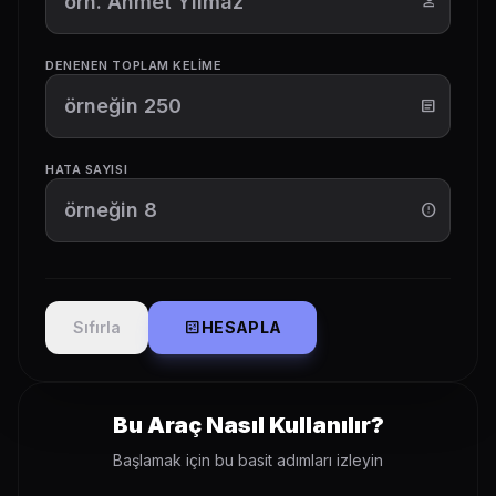
person
DENENEN TOPLAM KELIME
article
HATA SAYISI
error_outline
calculate
Sıfırla
HESAPLA
Bu Araç Nasıl Kullanılır?
Başlamak için bu basit adımları izleyin