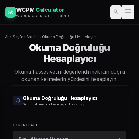
WCPM
Calculator
menu
search
WORDS CORRECT PER MINUTE
Ana Sayfa
Araçlar
Okuma Doğruluğu Hesaplayıcı
chevron_right
chevron_right
Okuma Doğruluğu
Hesaplayıcı
Okuma hassasiyetini değerlendirmek için doğru
okunan kelimelerin yüzdesini hesaplayın.
Okuma Doğruluğu Hesaplayıcı
verified
Sözlü okumanın kesinliğini hesaplayın
ÖĞRENCI ADI