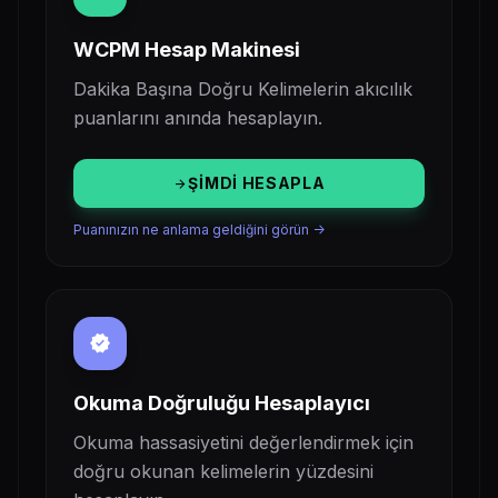
WCPM Hesap Makinesi
Dakika Başına Doğru Kelimelerin akıcılık
puanlarını anında hesaplayın.
ŞIMDI HESAPLA
arrow_forward
Puanınızın ne anlama geldiğini görün ->
verified
Okuma Doğruluğu Hesaplayıcı
Okuma hassasiyetini değerlendirmek için
doğru okunan kelimelerin yüzdesini