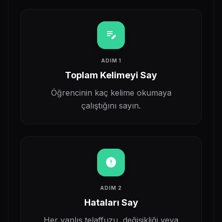
edit_note
ADIM 1
Toplam Kelimeyi Say
Öğrencinin kaç kelime okumaya
çalıştığını sayın.
error_outline
ADIM 2
Hataları Say
Her yanlış telaffuzu, değişikliği veya