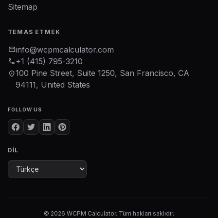
Sitemap
TEMAS ETMEK
mail
info@wcpmcalculator.com
phone
+1 (415) 795-3210
100 Pine Street, Suite 1250, San Francisco, CA
location_on
94111, United States
FOLLOW US
DIL
© 2026 WCPM Calculator. Tüm hakları saklıdır.