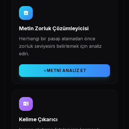
analytics
Metin Zorluk Çözümleyicisi
Herhangi bir pasajı atamadan önce
zorluk seviyesini belirlemek için analiz
edin.
METNI ANALIZ ET
arrow_forward
dictionary
Kelime Çıkarıcı