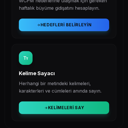
WCPM hedeflerine ulaşmak için gereken
haftalık büyüme gidişatını hesaplayın.
HEDEFLERI BELIRLEYIN
arrow_forward
text_fields
Kelime Sayacı
Herhangi bir metindeki kelimeleri,
karakterleri ve cümleleri anında sayın.
KELIMELERI SAY
arrow_forward