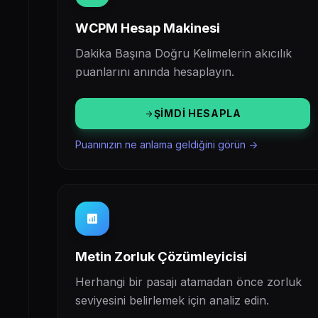
WCPM Hesap Makinesi
Dakika Başına Doğru Kelimelerin akıcılık
puanlarını anında hesaplayın.
ŞIMDI HESAPLA
arrow_forward
Puanınızın ne anlama geldiğini görün ->
analytics
Metin Zorluk Çözümleyicisi
Herhangi bir pasajı atamadan önce zorluk
seviyesini belirlemek için analiz edin.