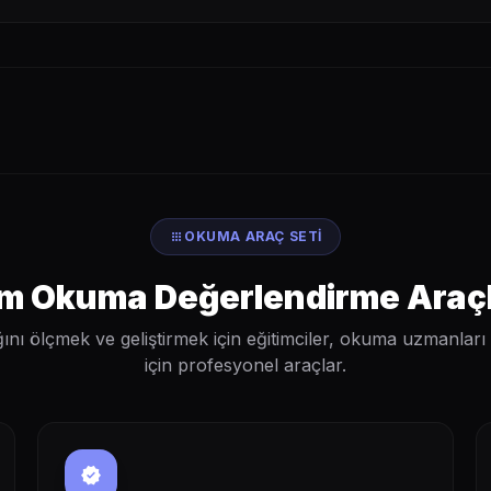
apps
OKUMA ARAÇ SETI
m Okuma Değerlendirme Araçl
ını ölçmek ve geliştirmek için eğitimciler, okuma uzmanlar
için profesyonel araçlar.
verified