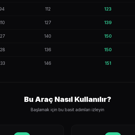
94
112
123
110
127
139
127
140
150
128
136
150
133
146
151
Bu Araç Nasıl Kullanılır?
Başlamak için bu basit adımları izleyin