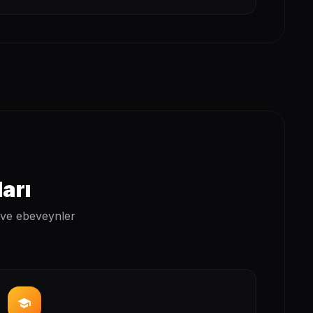
arı
ı ve ebeveynler
school