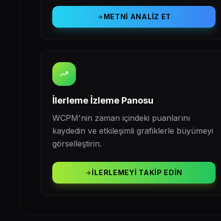
METNI ANALIZ ET
arrow_forward
trending_up
İlerleme İzleme Panosu
WCPM'nin zaman içindeki puanlarını
kaydedin ve etkileşimli grafiklerle büyümeyi
görselleştirin.
İLERLEMEYI TAKIP EDIN
arrow_forward