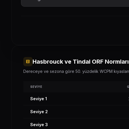
Hasbrouck ve Tindal ORF Normları
table_chart
Dereceye ve sezona göre 50. yüzdelik WCPM kıyaslam
SEVIYE
Seviye 1
Seviye 2
Seviye 3