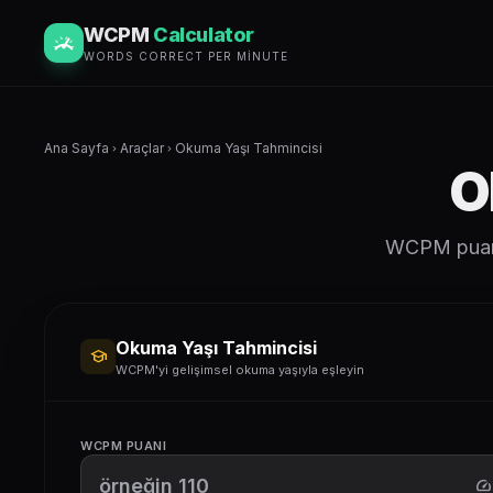
WCPM
Calculator
WORDS CORRECT PER MINUTE
Ana Sayfa
Araçlar
Okuma Yaşı Tahmincisi
chevron_right
chevron_right
O
WCPM puanla
Okuma Yaşı Tahmincisi
school
WCPM'yi gelişimsel okuma yaşıyla eşleyin
WCPM PUANI
speed