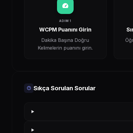
speed
ADIM 1
WCPM Puanını Girin
Sı
Dakika Başına Doğru
Öğr
Kelimelerin puanını girin.
Sıkça Sorulan Sorular
help