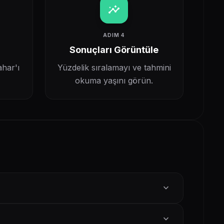
insights
ADIM 4
Sonuçları Görüntüle
ahar'ı
Yüzdelik sıralamayı ve tahmini
okuma yaşını görün.
expand_more
expand_more