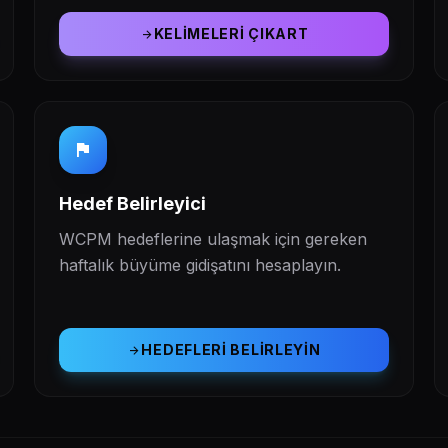
KELIMELERI ÇIKART
arrow_forward
flag
Hedef Belirleyici
WCPM hedeflerine ulaşmak için gereken
haftalık büyüme gidişatını hesaplayın.
HEDEFLERI BELIRLEYIN
arrow_forward