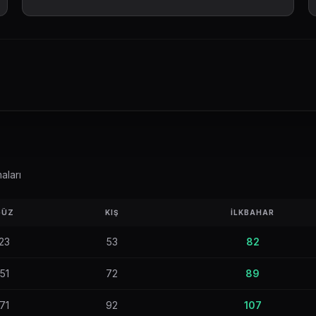
aları
GÜZ
KIŞ
İLKBAHAR
23
53
82
51
72
89
71
92
107