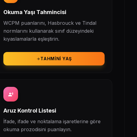
Okuma Yaşı Tahmincisi
WCPM puanlarını, Hasbrouck ve Tindal
normlarını kullanarak sınıf düzeyindeki
kıyaslamalarla eşleştirin.
TAHMINI YAŞ
arrow_forward
record_voice_over
Aruz Kontrol Listesi
İfade, ifade ve noktalama işaretlerine göre
okuma prozodisini puanlayın.