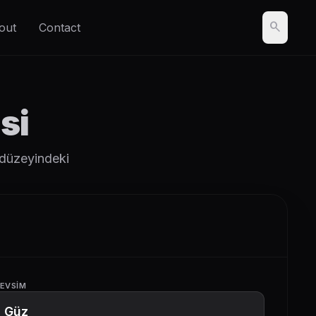
search
out
Contact
si
 düzeyindeki
EVSIM