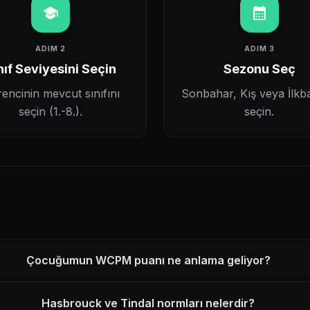
school
calendar_month
ADIM 2
ADIM 3
nıf Seviyesini Seçin
Sezonu Seç
encinin mevcut sınıfını
Sonbahar, Kış veya İlkb
seçin (1.-8.).
seçin.
Çocuğumun WCPM puanı ne anlama geliyor?
Hasbrouck ve Tindal normları nelerdir?