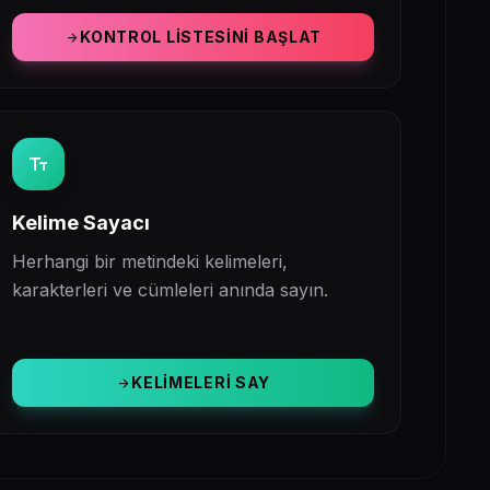
KONTROL LISTESINI BAŞLAT
arrow_forward
text_fields
Kelime Sayacı
Herhangi bir metindeki kelimeleri,
karakterleri ve cümleleri anında sayın.
KELIMELERI SAY
arrow_forward